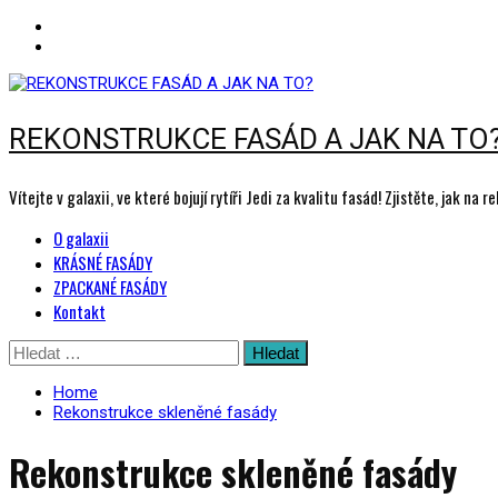
REKONSTRUKCE FASÁD A JAK NA TO
Vítejte v galaxii, ve které bojují rytíři Jedi za kvalitu fasád! Zjistěte, jak n
Primary
O galaxii
Menu
KRÁSNÉ FASÁDY
ZPACKANÉ FASÁDY
Kontakt
Skip
Vyhledávání
to
content
Home
Rekonstrukce skleněné fasády
Rekonstrukce skleněné fasády