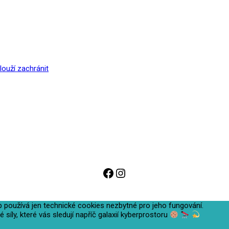
ouží zachránit
Odkaz na Facebook
Instagram
o web používá jen technické cookies nezbytné pro jeho fungování.
síly, které vás sledují napříč galaxií kyberprostoru