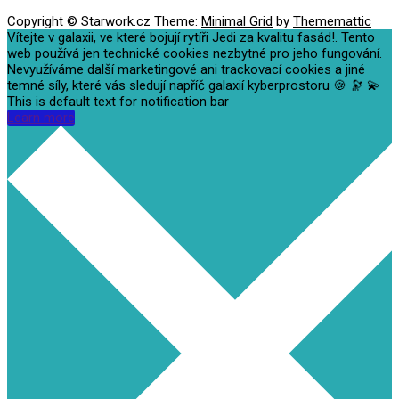
Copyright © Starwork.cz
Theme:
Minimal Grid
by
Thememattic
Vítejte v galaxii, ve které bojují rytíři Jedi za kvalitu fasád!. Tento
web používá jen technické cookies nezbytné pro jeho fungování.
Nevyužíváme další marketingové ani trackovací cookies a jiné
temné síly, které vás sledují napříč galaxií kyberprostoru 🍪 🔭 💫
This is default text for notification bar
Learn more