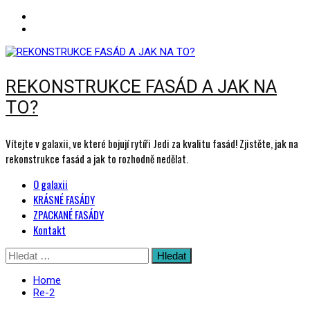
REKONSTRUKCE FASÁD A JAK NA
TO?
Vítejte v galaxii, ve které bojují rytíři Jedi za kvalitu fasád! Zjistěte, jak na
rekonstrukce fasád a jak to rozhodně nedělat.
Primary
O galaxii
Menu
KRÁSNÉ FASÁDY
ZPACKANÉ FASÁDY
Kontakt
Skip
Vyhledávání
to
content
Home
Re-2