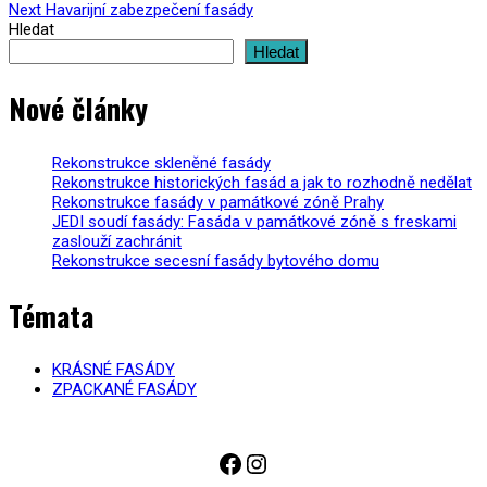
Navigace
Next
post:
Next
Havarijní zabezpečení fasády
post:
Hledat
pro
Hledat
příspěvek
Nové články
Rekonstrukce skleněné fasády
Rekonstrukce historických fasád a jak to rozhodně nedělat
Rekonstrukce fasády v památkové zóně Prahy
JEDI soudí fasády: Fasáda v památkové zóně s freskami
zaslouží zachránit
Rekonstrukce secesní fasády bytového domu
Témata
KRÁSNÉ FASÁDY
ZPACKANÉ FASÁDY
Odkaz na Facebook
Instagram